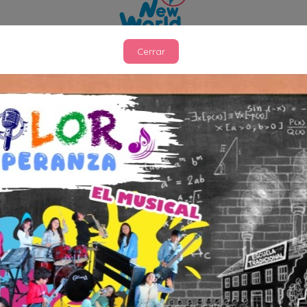
Cerrar
Infraestructura
El diseño de nuestros ambientes se basa en los principios
de belleza y orden. Son espacios luminosos y cálidos,
que cuidan el detalle y los materiales expuestos; que
incluyen lenguaje, plantas, arte, música, matemáticas,
aspectos de la vida práctica, actividades para el
refinamiento de los sentidos.