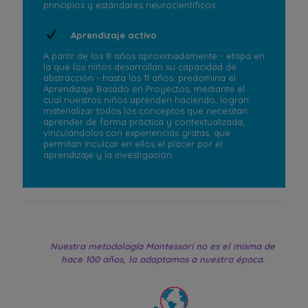
principios y estándares neurocientíficos.
Aprendizaje activo
A partir de los 8 años aproximadamente - etapa en
la que los niños desarrollan su capacidad de
abstracción - hasta los 11 años, predomina el
Aprendizaje Basado en Proyectos, mediante el
cual nuestros niños aprenden haciendo, logran
materializar todos los conceptos que necesitan
aprender de forma práctica y contextualizada,
vinculándolos con experiencias gratas, que
permitan inculcar en ellos el placer por el
aprendizaje y la investigación.
Nuestra metodología Montessori no es el misma de
hace 100 años, la adaptamos a nuestra época.