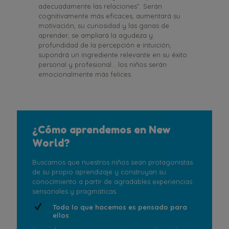
adecuadamente las relaciones”. Serán
cognitivamente más eficaces, aumentará su
motivación, su curiosidad y las ganas de
aprender, se ampliará la agudeza y
profundidad de la percepción e intuición,
supondrá un ingrediente relevante en su éxito
personal y profesional... los niños serán
emocionalmente más felices.
¿Cómo aprendemos en New
World?
Buscamos que nuestros niños sean protagonistas
de su propio aprendizaje y construyan su
conocimiento a partir de agradables experiencias
sensoriales y pragmáticas.
Todo lo que hacemos es pensado para
ellos